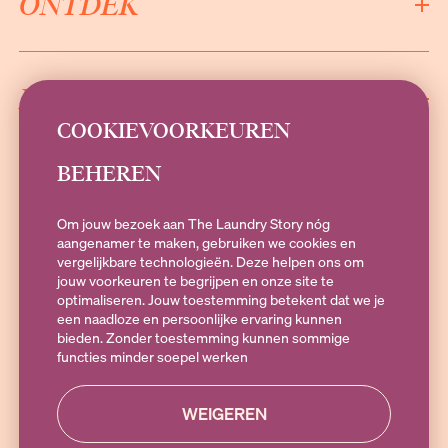
ONTDEK
INFORMATIE
COOKIEVOORKEUREN
BEHEREN
SOCIALS
Om jouw bezoek aan The Laundry Story nóg
aangenamer te maken, gebruiken we cookies en
vergelijkbare technologieën. Deze helpen ons om
jouw voorkeuren te begrijpen en onze site te
Heb je vragen?
optimaliseren. Jouw toestemming betekent dat we je
Stuur een e-mail naar
hallo@theLaundryStory.nl
of Whatsapp naar
een naadloze en persoonlijke ervaring kunnen
+316 19 79 25 10
. Bereikbaar op Maandag t/m vrijdag 09:00-17:00
bieden. Zonder toestemming kunnen sommige
functies minder soepel werken
WEIGEREN