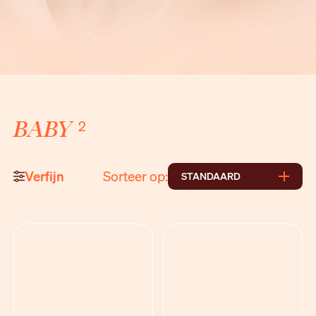
BABY
2
Verfijn
Sorteer op:
STANDAARD