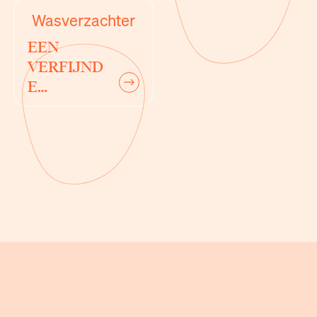
Wasverzachter
EEN
VERFIJND
E
next
ZACHTHEI
D