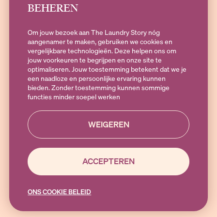
BEHEREN
SOCIALS
Om jouw bezoek aan The Laundry Story nóg
aangenamer te maken, gebruiken we cookies en
vergelijkbare technologieën. Deze helpen ons om
jouw voorkeuren te begrijpen en onze site te
Heb je vragen?
optimaliseren. Jouw toestemming betekent dat we je
Stuur een e-mail naar
hallo@theLaundryStory.nl
of Whatsapp naar
een naadloze en persoonlijke ervaring kunnen
+316 19 79 25 10
. Bereikbaar op Maandag t/m vrijdag 09:00-17:00
bieden. Zonder toestemming kunnen sommige
functies minder soepel werken
WEIGEREN
ACCEPTEREN
© 2025 THE LAUNDRY STORY
ONS COOKIE BELEID