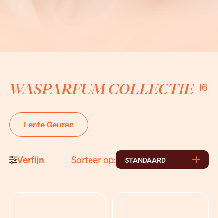
WASPARFUM COLLECTIE
16
Lente Geuren
Verfijn
Sorteer op:
STANDAARD