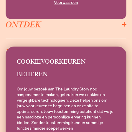
Voorwaarden
ONTDEK
INFORMATIE
COOKIEVOORKEUREN
BEHEREN
SOCIALS
Om jouw bezoek aan The Laundry Story nóg
aangenamer te maken, gebruiken we cookies en
vergelijkbare technologieën. Deze helpen ons om
jouw voorkeuren te begrijpen en onze site te
Heb je vragen?
optimaliseren. Jouw toestemming betekent dat we je
Stuur een e-mail naar
hallo@theLaundryStory.nl
of Whatsapp naar
een naadloze en persoonlijke ervaring kunnen
+316 19 79 25 10
. Bereikbaar op Maandag t/m vrijdag 09:00-17:00
bieden. Zonder toestemming kunnen sommige
functies minder soepel werken