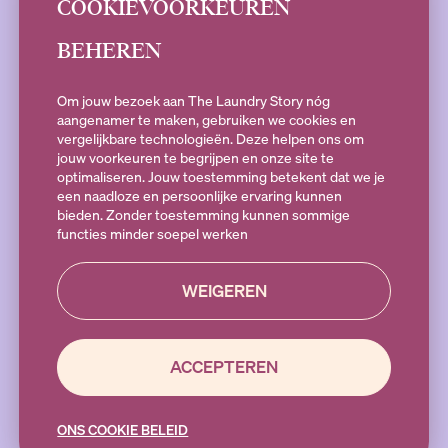
COOKIEVOORKEUREN
BEHEREN
SOCIALS
Om jouw bezoek aan The Laundry Story nóg
aangenamer te maken, gebruiken we cookies en
vergelijkbare technologieën. Deze helpen ons om
jouw voorkeuren te begrijpen en onze site te
Heb je vragen?
optimaliseren. Jouw toestemming betekent dat we je
Stuur een e-mail naar
hallo@theLaundryStory.nl
of Whatsapp naar
een naadloze en persoonlijke ervaring kunnen
+316 19 79 25 10
. Bereikbaar op Maandag t/m vrijdag 09:00-17:00
bieden. Zonder toestemming kunnen sommige
functies minder soepel werken
WEIGEREN
ACCEPTEREN
© 2025 THE LAUNDRY STORY
ONS COOKIE BELEID