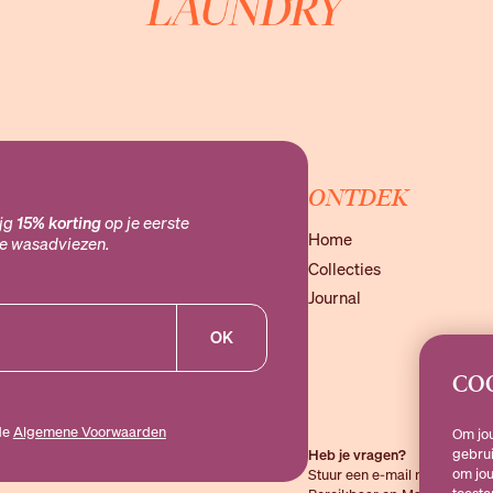
ONTDEK
ijg
15% korting
op je eerste
Home
ke wasadviezen.
Collecties
Journal
OK
CO
de
Algemene Voorwaarden
Om jo
gebrui
Heb je vragen?
om jou
Stuur een e-mail naar
hallo@
toeste