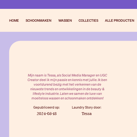
HOME
SCHOONMAKEN
WASSEN
COLLECTIES
ALLE PRODUCTEN
Mijn naam is Tessa, als Social Media Manager en UGC
Creator deel ik mijn passie en kennis met jullie. Ik ben
voortdurend bezig met het verkennen van de
nieuwste trends en ontwikkelingen in de beauty &
lifestyle industrie. Laten we samen de luxe van
moeiteloos wassen en schoonmaken ontdekken!
Gepubliceerd op:
Laundry Story door:
2024-03-18
Tessa