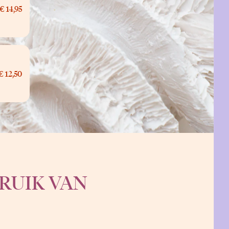
€ 14,95
€ 12,50
RUIK VAN
M