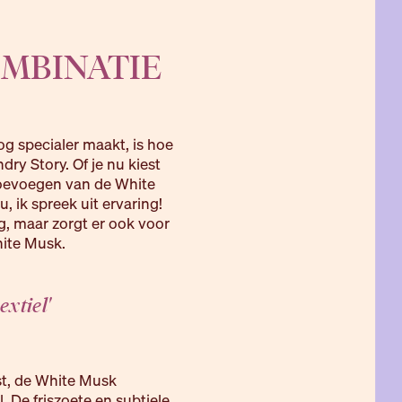
MBINATIE
 specialer maakt, is hoe
y Story. Of je nu kiest
toevoegen van de White
, ik spreek uit ervaring!
ng, maar zorgt er ook voor
hite Musk.
extiel'
st, de White Musk
. De friszoete en subtiele