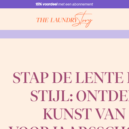
Schrijf je in voor onze nieuwsbrief en krijg
15% voordeel
Gratis verzending
met een abonnement
boven de €40
15% korting
op je eerste bestelling
STAP DE LENTE
STIJL: ONTDE
KUNST VAN