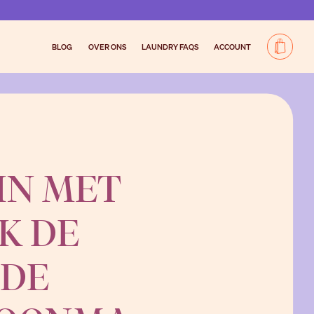
BLOG
OVER ONS
LAUNDRY FAQS
ACCOUNT
Add to C
 IN MET
K DE
 DE