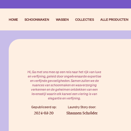
HOME
SCHOONMAKEN
WASSEN
COLLECTIES
ALLE PRODUCTEN
Hi, Ga met ons mee op een reis naar het rijk van luxe
en verfijning, geleid door ongeëvenaarde expertise
en verfijnde gevoeligheden. Samen zullen we de
nuances van schoonmaken en wasverzorging
verkennen en de geheimen ontdekken van een
levensstijl waarin elk karwei een viering is van
elegantie en verfijning.
Gepubliceerd op:
Laundry Story door:
2024-03-20
Shannen Schröder