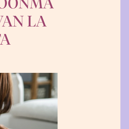
HOONMA
VAN LA
TA