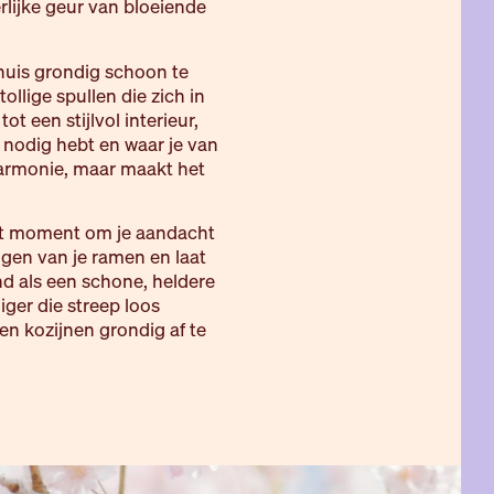
erlijke geur van bloeiende
 huis grondig schoon te
llige spullen die zich in
t een stijlvol interieur,
t nodig hebt en waar je van
 harmonie, maar maakt het
 het moment om je aandacht
nigen van je ramen en laat
end als een schone, heldere
iger die streep loos
n kozijnen grondig af te