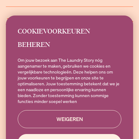
INFORMATIE
COOKIEVOORKEUREN
BEHEREN
SOCIALS
Om jouw bezoek aan The Laundry Story nóg
aangenamer te maken, gebruiken we cookies en
vergelijkbare technologieën. Deze helpen ons om
jouw voorkeuren te begrijpen en onze site te
Heb je vragen?
optimaliseren. Jouw toestemming betekent dat we je
Stuur een e-mail naar
hallo@theLaundryStory.nl
of Whatsapp naar
een naadloze en persoonlijke ervaring kunnen
+316 19 79 25 10
. Bereikbaar op Maandag t/m vrijdag 09:00-17:00
bieden. Zonder toestemming kunnen sommige
functies minder soepel werken
WEIGEREN